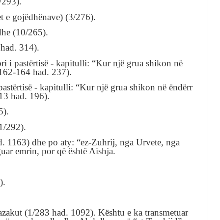
/293
).
t e gojëdhënave
) (3/276
).
dhe
(10/265
).
1
had.
314
).
ri i
pastërtisë
-
kapitulli: “Kur nj
ë
grua
shikon në
/162-164
had.
237
).
astërtisë
-
kapitulli:
“Kur nj
ë
grua
shikon në ëndërr
13
had.
196
).
5
).
1/292
).
d.
1163)
dhe po aty
: “
ez-Zuhrij,
nga
Urvete, nga
guar emrin, por që
është
Aishja
.
).
azakut
(1/283
had.
1092).
Kështu
e ka transmetuar