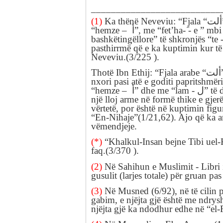
__________________________
(1)
Ka thënë Neveviu: “Fjala “
ألت
“hemze –
أ
”, me “fet’ha-
- e ” mbi
bashkëtingëllore”
të shkronjës “te 
pasthirrmë që e ka kuptimin kur të
Neveviu.(3/225
).
Thotë
Ibn
Ethij
: “Fjala arabe
“
ألت
nxori pasi atë e goditi
papritshmëria
“hemze –
أ
” dhe me “lam -
ل
” të 
një lloj arme në formë thike e gjerë
vërtetë, por është në kuptimin figu
“En-Nihaje”
(1/21
,
62). Ajo që ka 
vëmendjeje
.
(*)
“Khalkul-Insan bejne Tibi uel-
faq.(3/370
).
(2)
Në Sahihun e
Muslimit
-
Libri
gusulit (larjes totale) për gruan pas 
(3)
Në Musned
(6/92)
,
në të cilin
gabim, e njëjta gjë është me ndrysh
njëjta gjë ka ndodhur edhe në “el-