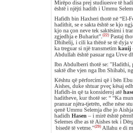
Mirëpo disa prej studiuesve të hadi
është i njëjti hadith i Ummu Selem
Hafidh bin Haxheri thotë në “El-Fe
hadithit, se e sakta është se kjo 
kjo na çon neve tek saktësimi i tra
(22)
zgjedhja e Buhariut”.
Pastaj tho
Dhihelij,
i cili ka thënë se të dyja 
ka treguar si një transmetim
kauij
Abdullah
është pasuar nga
Urve d
Ibn
Abdulberri thotë se:
"
Hadithi, 
saktë dhe vjen
nga Ibn Shihabi, n
Kështu që përforcimi që i bën
Eb
Aishes,
duke shtuar pveç kësaj
edh
has
Hafidh-in që ta konsideroj atë
haditheve, kur thotë se: “
“Ka mund
pranuar njëra-tjetrën, edhe nëse stu
qenë Ummu Selemja dhe jo Aishja
Hasen
hadidh
– i mirë është përm
Selemes
dhe as të Aishes tek i Dër
(29)
bisedë të vetme.
"
Allahu
e di m