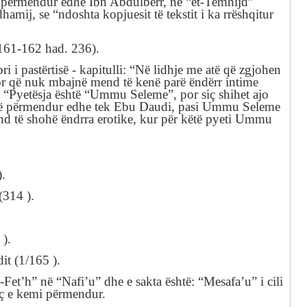
a
përmendur edhe Ibn
Abdulberr
,
në “et-Temhijd
”
hamij, se “
ndoshta
kopjuesit të tekstit i ka rrëshqitur
161-
162
had.
236
).
ri i
pastërtisë
-
kapitulli: “Në lidhje me atë që zgjohen
r që nuk mbajnë mend të kenë parë ëndërr intime
: “Pyetësja është “Ummu Seleme”
, por siç shihet ajo
të përmendur edhe
tek
Ebu
Daudi,
pasi Ummu
Seleme
d të shohë ëndrra erotike, kur për këtë pyeti
Ummu
).
(314
).
6
).
dit
(1/165
).
-Fet’h”
në “Nafi’u”
dhe
e sakta është
: “
Mesafa’u”
i cili
iç e kemi përmendur
.