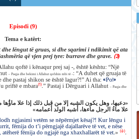
Episodi
(9)
Tema e
katërt
:
t dhe lëngut të gruas, si dhe sqarimi i ndikimit që ata
(3
gjashmëria që vjen prej tyre: burrave dhe grave.
)
llahu qoftë i kënaqur prej saj -, është kështu
: “Një
ahut
: “A duhet që gruaja të
– Paqja dhe bekimi i Allahut qofshin mbi të -
«Po!»
e dhe pastaj shikon se është lagur?!” Ai tha:
(1)
’u priftë e mbara
.”
Pastaj i Dërguari i Allahut
– Paqja dhe
دعيها، وهل يكون الشبه إلا من قبل ذلك إذا علا ماؤُها م
»
«
علا ماءُ الرجل ماءها، أشبه الولد أعمامه
ndodh ngjasimi vetëm se nëpërmjet kësaj?! Kur lëngu i
rrit, fëmija do t’i përngjajë dajallarëve të vet, e nëse
(*)
, atëherë fëmija do ngjajë nga xhaxhallarët të vet.
»
.