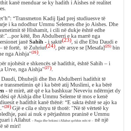
thit kanë menduar se ky hadith i Aishes në realitet
es.
t’h”: “Transmeton Kadij Ijad prej studiuesve të
ngjarje i ka ndodhur Ummu Selemes dhe jo Aishes. Dhe
nsmetimit të Hishamit, i cili në dukje është edhe
të
:"
...por
këtë,
Ibn
Abdulberri e ka marrë
nga
(23)
Sahih
versionet janë
- i saktë
,
si dhe Ebu Daudi e
(24)
(25)
– të fortë, të Zuhriut
, për arsye se
[
Mesafa
]
bin
)
(26
he
nga
Aishja
"
.
për njohësit e shkencës së hadithit, është Sahih – i
)
(27
ga
Urve,
nga
Aishja
"
.
u
Daudi,
Dhuhejli dhe
Ibn Abdulberri hadithit të
e transmetimin që i ka bërë atij Muslimi,
e ka bërë
en
- të mirë, atë që e ka bashkuar Neveviu ndërmjet dy
ësi që Aishja dhe Ummu Seleme të mos e kenë
diuesit e hadithit kanë thënë: “E sakta është se ajo ka
)
(28
.
"
Gjë e cila e shtyu të thotë:
"Në
të vërtetë ky
bledhje, pasi ai nuk e përjashton praninë e Ummu
guari i Allahut
në një
– Paqja dhe bekimi i Allahut qofshin mbi të –
ë së miri!