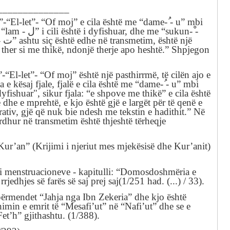
______________
”-“El-let”- “Of moj”
e cila është me “dame-
- u” mbi
 “lam -
ل
” i cili është i dyfishuar, dhe me “sukun-
-
-
ت
”
ashtu siç është edhe në transmetim, është një
 ther si me thikë, ndonjë therje apo heshtë.” Shpjegon
”-“El-let”- “Of moj”
është një pasthirrmë, të cilën ajo e
 e kësaj fjale, fjalë e cila është me “dame-
- u” mbi
dyfishuar", sikur fjala: “e shpove me thikë” e cila është
 dhe e mprehtë, e kjo është gjë e largët për të qenë e
rativ, gjë që nuk bie ndesh me tekstin e hadithit.” Në
ardhur në
transmetim
është thjeshtë tërheqje
Kur’an” (Krijimi i
njeriut
mes
mjekësisë dhe
Kur’anit)
 i
menstruacioneve
-
kapitulli: “
Domosdoshmëria e
rrjedhjes së farës së saj prej saj
(1/251
had.
(...) / 33
).
 përmendet
“Jahja
nga Ibn
Zekeria
”
dhe kjo është
imin e emrit të “Mesafi’ut” në “Nafi’ut” dhe se e
Fet’h” gjithashtu. (1/388
).