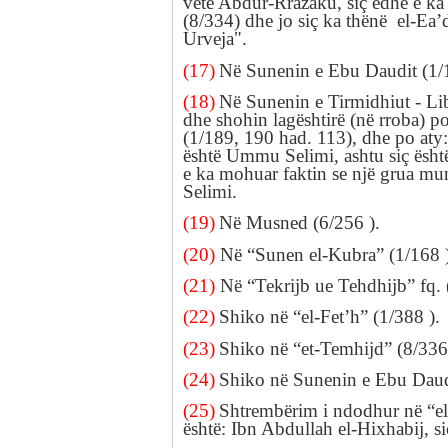
vetë
Abdur-Rrazaku,
siç edhe e k
(8/334) dhe
jo
siç
ka thënë el-Ea’d
Urveja
".
(17)
Në Sunenin e
Ebu
Daudit
(1/
(18)
Në Sunenin e
Tirmidhiut
-
Lib
dhe shohin lagështirë (në rroba)
po
(1/189
,
190
had.
113)
,
dhe po aty
është
Ummu Selimi,
ashtu siç ësh
e ka mohuar faktin se një grua mun
Selimi
.
(19)
Në Musned
(6/256
).
(20)
Në “Sunen el
-Kubra”
(1/168
(21)
Në “Tekrijb ue Tehdhijb” fq.
(22)
Shiko
në “el-Fet’h”
(1/388
).
(23)
Shiko
në “et-Temhijd”
(8/33
(24)
Shiko
në Sunenin e
Ebu
Dau
(25)
Shtrembërim
i ndodhur në “el
është
:
Ibn
Abdullah
el-Hixhabij
,
s