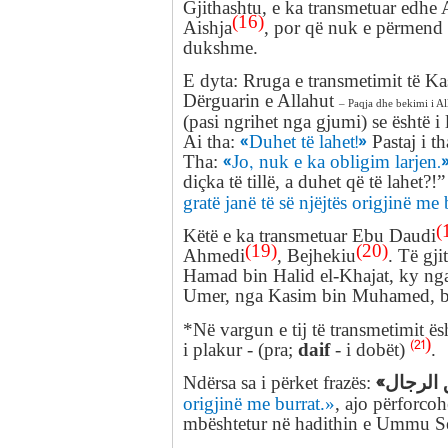
Gjithashtu, e ka transmetuar
edhe 
(16)
Aishja
,
por që nuk e
përmend 
dukshme
.
E dyta
: Rruga e transmetimit të
Ka
Dërguarin e Allahut
– Paqja dhe bekimi i Al
(pasi ngrihet nga gjumi) se është i 
«Duhet të lahet!»
Ai tha:
Pastaj i t
«Jo, nuk e ka obligim larjen.
Tha:
diçka të tillë, a duhet që të lahet?!
gratë janë të së njëjtës origjinë me 
(
Këtë e ka transmetuar
Ebu
Daudi
(19)
(20)
Ahmedi
,
Bejhekiu
.
Të gji
Hamad
bin
Halid
el-Khajat, ky
ng
Umer,
nga
Kasim
bin
Muhamed,
*
Në vargun e tij të transmetimit
ës
)
(21
daif
i plakur
- (pra;
-
i dobët
)
.
«
Ndërsa sa i përket frazës
:
 الرجال
origjinë me burrat
.»
,
ajo përforco
mbështetur në hadithin e
Ummu Se