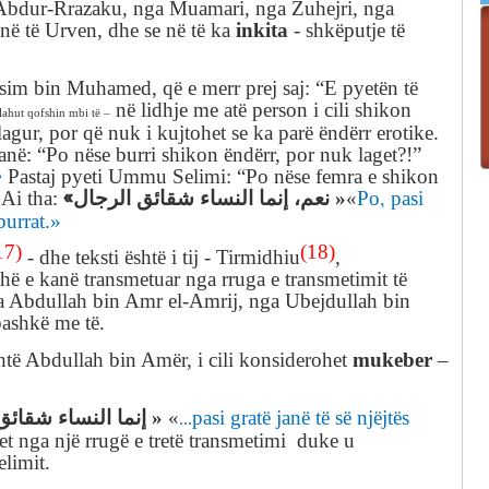
Abdur-Rrazaku,
nga
Muamari,
nga
Zuhejri,
nga
inkita
në të
Urven,
dhe se në të ka
- shkëputje të
sim
bin
Muhamed,
që e merr prej saj:
“E
pyetën të
në lidhje me atë person i cili shikon
lahut qofshin mbi të –
lagur, por që nuk i kujtohet se ka parë ëndërr erotike.
hanë: “Po nëse burri shikon ëndërr, por nuk laget?!”
»
Pastaj pyeti Ummu Selimi: “Po nëse femra e shikon
«
Po, pasi
”
Ai tha:
نعم، إنما النساء شقائق الرجال
»
«
burrat
.»
17)
(18)
-
dhe teksti është
i tij
-
Tirmidhiu
,
thë e kanë transmetuar nga rruga e transmetimit të
a
Abdullah
bin Amr
el-Amrij
,
nga
Ubejdullah
bin
bashkë me të
.
mukeber
htë
Abdullah
bin Amër,
i cili konsiderohet
–
...pasi gratë janë të së njëjtës
إنما النساء شقائق
»
«
het
nga një rrugë
e tretë transmetimi
duke u
limit
.