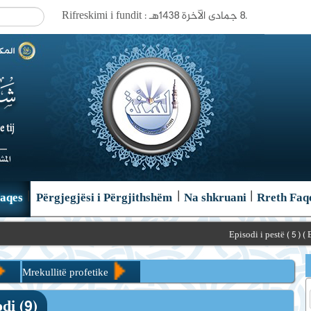
Rifreskimi i fundit : ٨ جمادى الآخرة ١٤٣٨هـ.
|
|
|
Faqes
Përgjegjësi i Përgjithshëm
Na shkruani
Rreth Faq
Episodi i pestë ( 5 ) ( E drejta e gra
Mrekullitë profetike
di (9)