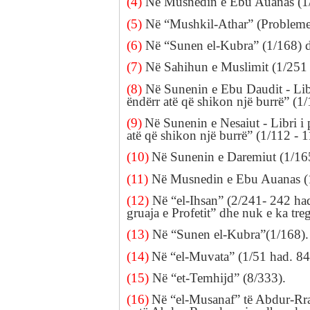
(4)
Në Musnedin e
Ebu
Auanas
(1
(5)
Në “Mushkil-Athar” (Probleme
(6)
Në “Sunen el-Kubra”
(1/168)
(7)
Në Sahihun e
Muslimit
(1/25
(8)
Në
Sunenin e
Ebu
Daudit
-
Lib
ëndërr atë
që
shikon një
burrë
” (1
(9)
Në Sunenin e Nesaiut
-
Libri i
p
atë
që
shikon një
burrë
” (1/112 -
1
(10)
Në Sunenin e
Daremiut
(1/16
(11)
Në Musnedin e
Ebu
Auanas
(
(12)
Në “el-Ihsan”
(2/241
-
242
ha
gruaja e Profetit
”
dhe nuk e ka tre
(13)
Në “Sunen el-Kubra”
(1/168
).
(14)
Në “el-Muvata”
(1/51
had.
84
(15)
Në “et-Temhijd”
(8/333
).
(16)
Në “el-Musanaf” të
Abdur-Rr