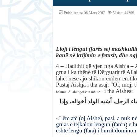
Pubblicato: 06 Mars 2017
Visite: 44765
Lloji i lëngut (farës së) mashkulli
kanë në krijimin e
fetusit, dhe n
4 –
Hadithit që vjen nga
Aishja – A
grua i ka thënë të Dërguarit të All
lahet nëse ajo shikon ëndërr erotik
Pastaj
Aishja i tha asaj: “Of, moj, t
i tha Aishes:
bekimi i Allahut qofshin mbi të –
اء الرجل، أشبه الولد أخواله، وإذا
«
Lëre atë (oj Aishe), pasi, a nuk 
gruas e tejkalon lëngun (farën) e bu
është lëngu (fara) i burrit dominon