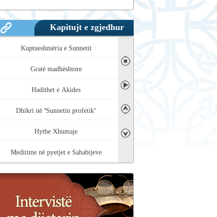
Kapitujt e zgjedhur
Kuptueshmëria e Sunnetit
◼
Gratë madhështore
➤
Hadithet e Akides
➤
Dhikri në "Sunnetin profetik"
Hytbe Xhumaje
➤
Meditime në pyetjet e Sahabijeve
Pozita e "Sunnetit profetik"