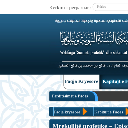
Kërkim i përparuar :
|
Faqja Kryesore
Kapitujt e 
Përditësimet e Faqes
Faqja kryesore
Kapitujt e Faqes
Mrekullitë profetike - Episodi (9)
Mrekullitë profetike - Episo