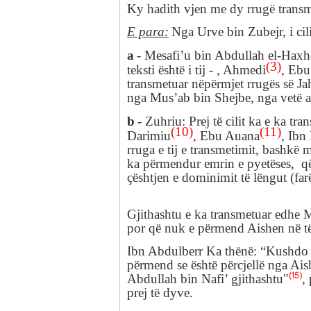
Ky hadith vjen me
dy rrugë trans
E para
:
Nga Urve bi
n
Zubejr,
i ci
a
-
Mesafi’u
bin
Abdullah el-
Haxh
(3)
teksti është i
tij
-
, Ahmedi
,
Eb
transmetuar nëpërmjet rrugës së Ja
nga
Mus’ab
bin
Shejbe, nga vetë a
b
-
Zuhriu
:
Prej të cilit ka e ka tr
(10)
(11)
Darimiu
,
Ebu
Auana
,
Ibn
rruga e tij e transmetimit, bashkë m
ka përmendur emrin e pyetëses, q
çështjen e dominimit të lëngut (farës
Gjithashtu e ka
transmetuar edhe
M
por që nuk e përmend
Aishen
në t
Ibn
Abdulberr Ka thënë:
“
Kushdo q
përmend
se është përcjellë nga Ais
(15)
Abdullah
bin
Nafi’
gjithashtu
"
,
prej të dyve.