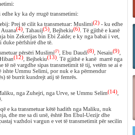
metimi
:
li edhe ky ka
dy rrugë
transmetimi:
(2)
ebij
: Prej të cilit ka transmetuar: Muslimi
-
ku edhe
(4)
(5)
(6)
u
Auana
,
Tahauij
,
Bejhekiu
.
Të gjithë e kanë
hja bin Zekerijas bin Ebi Zaide;
e ky nga
babai i vet,
i duke përfshirë dhe
të
.
(8)
(9)
(7)
ansmetuar përsëri Muslimi
,
Ebu
Daudi
,
Nesaiu
,
(12)
(13)
Hiban
,
Bejhekiu
.
Të gjithë e kanë marrë nga
e të në vargdhe sipas transmetimit të tij, vetëm se ai e
ë ishte Ummu Selimi, por nuk e ka përmendur
) të burrit kundrejt atij të femrës.
(14)
aliku,
nga
Zuhejri,
nga Urve,
se Ummu Selim
,
ë.
ë e ka transmetuar këtë hadith
nga Maliku,
nuk
hja,
dhe me s
a di unë, është
Ibn
Ebul-
Uezijr dhe
pastaj vazhdoi vargun e vet të transmetimit për secilin