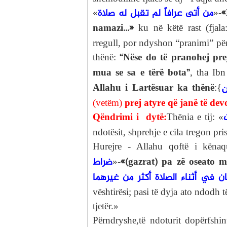
من أتى عرافاً لم تقبل له صلاة
«
«
»-
namazi…»
ku në këtë rast (fjala
rregull, por ndyshon “pranimi” për
“Nëse do të pranohej pre
thënë:
mua se sa e tërë bota”
, tha Ib
Allahu i Lartësuar ka thënë
:
{
ن
(vetëm)
prej atyre që janë të de
Qëndrimi i dytë:
Thënia e tij: «
ndotësit, shprehje e cila tregon pri
Hurejre - Allahu qoftë i kënaq
ضراط
«(gazrat) pa zë oseato m
»-
ان في أثناء الصلاة أكثر من غيرهما
vështirësi; pasi të dyja ato ndodh 
tjetër.»
Përndryshe,të ndoturit dopërfshi