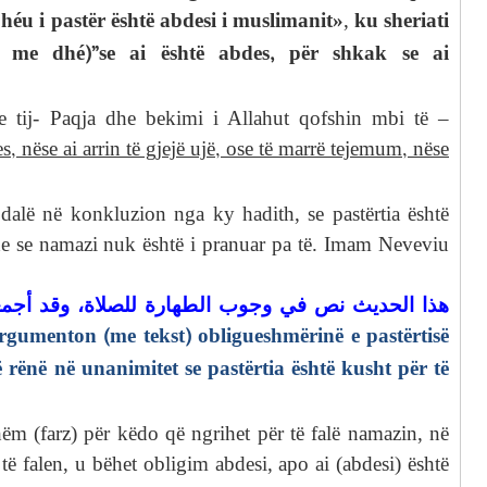
ku sheriati
héu i pastër është abdesi i muslimanit»
,
n me dhé)”se ai është abdes, për shkak se ai
 tij- Paqja dhe bekimi i Allahut qofshin mbi të –
s, nëse ai arrin të gjejë ujë, ose të marrë tejemum, nëse
 dalë në konkluzion nga ky hadith, se pastërtia është
he se namazi nuk është i pranuar pa të. Imam Neveviu
هذا الحديث نص في وجوب الطهارة للصلاة، وقد أجم
rgumenton (me tekst) obligueshmërinë e pastërtisë
ënë në unanimitet se pastërtia është kusht për të
m (farz) për këdo që ngrihet për të falë namazin, në
të falen, u bëhet obligim abdesi, apo ai (abdesi) është