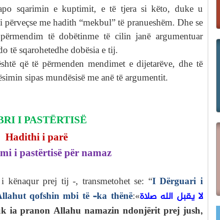
, apo sqarimin e kuptimit, e të tjera si këto, duke u
 përveçse me hadith “mekbul” të pranueshëm. Dhe se
përmendim të dobëtinme të cilin janë argumentuar
do të sqarohetedhe dobësia e tij.
shtë që të përmenden mendimet e dijetarëve, dhe të
ësimin sipas mundësisë me anë të argumentit.
BRI I PASTËRTISË
Hadithi i parë
mi i pastërtisë për namaz
I Dërguari i
 kënaqur prej tij -, transmetohet se: “
llahut qofshin mbi të –ka thënë
لا يقبل الله صلاة
:«
k ia pranon Allahu namazin ndonjërit prej jush,