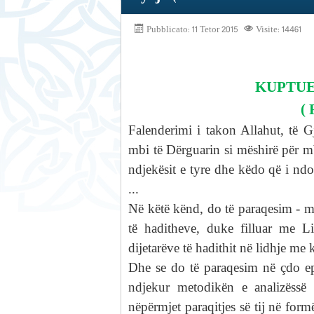
Pubblicato: 11 Tetor 2015
Visite: 14461
KUPTUE
(
Falenderimi i takon Allahut, t
ë G
mbi të Dërguarin si mëshirë për mba
ndjekësit e tyre dhe këdo që i ndo
...
Në këtë kënd, do të paraqesim - me
të haditheve, duke filluar me Lib
dijetarëve të hadithit në lidhje me 
Dhe se do të paraqesim në çdo e
ndjekur metodikën e analizëssë h
nëpërmjet paraqitjes së tij në fo