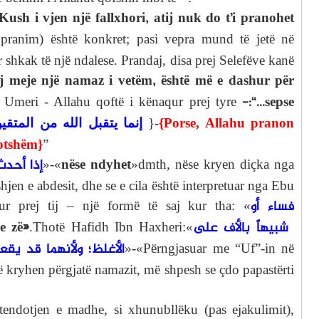
Kush i vjen një fallxhori, atij nuk do t’i pranohet
:pranim) është konkret; pasi vepra mund të jetë në
 shkak të një ndalese. Prandaj, disa prej Selefëve kanë
j meje një namaz i vetëm, është më e dashur për
-:“…sepse
n Umeri - Allahu qoftë i kënaqur prej tyre
إنما يتقبل الله من المتقي
}
-
{
Porse, Allahu pranon
votshëm
}
”
إذا أحدث
nëse ndyhet
»-«
»dmth, nëse kryen diçka nga
shjen e abdesit, dhe se e cila është interpretuar nga Ebu
فساء أو
ur prej tij – një formë të saj kur tha: «
e zë»
شبيهاً بالأف على
.Thotë Hafidh Ibn Haxheri:«
الأغلظ؛ ولأنهما قد يقع
»-«Përngjasuar me “Uf”-in në
të kryhen përgjatë namazit, më shpesh se çdo papastërti
ntendotjen e madhe, si xhunubllëku (pas ejakulimit),