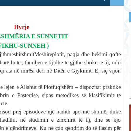
Hyrje
SHMËRIA E SUNNETIT
 FIKHU-SUNNEH )
jithm
ëshirshmitMëshirëplotit, paqja dhe bekimi qoftë
rë botët, familjen e tij dhe të gjithë shokët e tij, mbi
qi ata në mirësi deri në Ditën e Gjykimit. E, siç vijon
 lejen e Allahut të Plotfuqishëm – dispozitat praktike
rin e Pastërtisë, sipas metodikës së klasifikimit të
këtë.
pisod prej episodeve një hadith apo më shumë, duke
adithit në studimin e zinxhirit të tij, dhe se kjo
rmën e qëndrimeve. Ku në çdo qëndrim do të flasim për