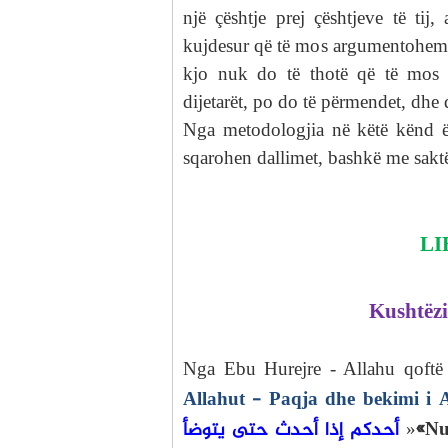
një çështje prej çështjeve të tij
kujdesur që të mos argumentohemi
kjo nuk do të thotë që të mos 
dijetarët, po do të përmendet, dhe 
Nga metodologjia në këtë kënd ë
sqarohen dallimet, bashkë me sakt
LI
Kushtëzi
Nga Ebu Hurejre - Allahu qoftë i
Allahut - Paqja dhe bekimi i A
أحدكم إذا أحدث حتى يتوضأ
«Nu
»