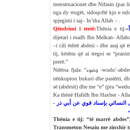
menstruacionet dhe Nifasin (pas lin
nga dy rrugët, sidoqoftë kjo e ndo
spjegimi i saj– In’sha Allah – .
Qëndrimi i tretë:
Thënia e tij:«
dijetari i madh Ibn Melkan- Allahu
–i cili është abdesi - dhe asaj që
tij, kështu që ai tregoi se “prani
prerë.”
وضوء
Ndërsa fjala: “
-wudu’-abdes”
nënkupton bukuri dhe pastërti, dh
së (abdesit) dhe me “e” (pra “wedu
Ka thënë Hafidh Ibn Haxher - Allah
"وى النسائي بإسناد قوي عن أبي ذر
Thënia e tij: “të marrë abdes
Transmeton Nesaiu me zinxhir t