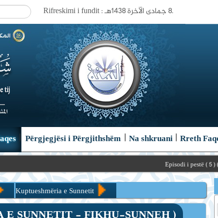
Rifreskimi i fundit : ٨ جمادى الآخرة ١٤٣٨هـ.
|
|
|
Faqes
Përgjegjësi i Përgjithshëm
Na shkruani
Rreth Faq
Episodi i pestë ( 5 ) ( E drejta e g
Kuptueshmëria e Sunnetit
 - FIKHU-SUNNEH )
A E SUNNETIT - FIKHU-SUNNEH )