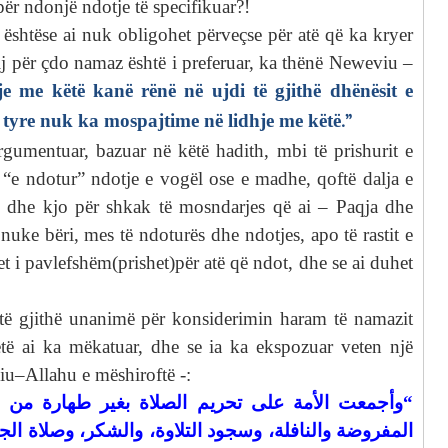
ër ndonjë ndotje të specifikuar?!
e, ështëse ai nuk obligohet përveçse për atë që ka kryer
tij për çdo namaz është i preferuar, ka thënë Neweviu –
je me këtë kanë rënë në ujdi të gjithë dhënësit e
s tyre nuk ka mospajtime në lidhje me këtë.”
argumentuar, bazuar në këtë hadith, mbi të prishurit e
 “e ndotur” ndotje e vogël ose e madhe, qoftë dalja e
 dhe kjo për shkak të mosndarjes që ai – Paqja dhe
nuke bëri, mes të ndoturës dhe ndotjes, apo të rastit e
t i pavlefshëm(prishet)për atë që ndot, dhe se ai duhet
ë të gjithë unanimë për konsiderimin haram të namazit
ëtë ai ka mëkatuar, dhe se ia ka ekspozuar veten një
viu–Allahu e mëshiroftë -:
وأجمعت الأمة على تحريم الصلاة بغير طهارة من ما
“
المفروضة والنافلة، وسجود التلاوة، والشكر، وصلاة الج