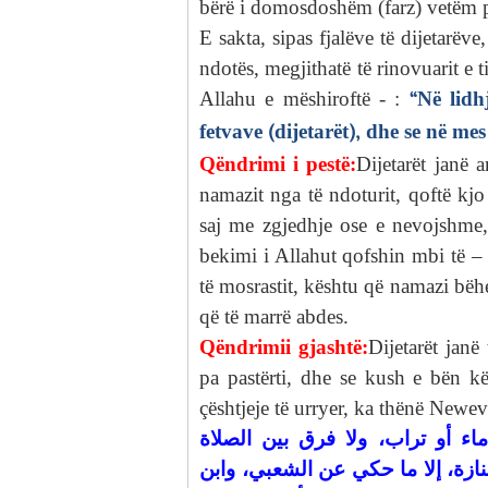
bërë i domosdoshëm (farz) vetëm p
E sakta, sipas fjalëve të dijetarëv
ndotës, megjithatë të rinovuarit e 
“Në lidh
Allahu e mëshiroftë - :
fetvave (dijetarët), dhe se në me
Qëndrimi i pestë:
Dijetarët janë 
namazit nga të ndoturit, qoftë kjo
saj me zgjedhje ose e nevojshme,
bekimi i Allahut qofshin mbi të – 
të mosrastit, kështu që namazi bëhe
që të marrë abdes.
Qëndrimii gjashtë:
Dijetarët jan
pa pastërti, dhe se kush e bën k
çështjeje të urryer, ka thënë Newe
ء أو تراب، ولا فرق بين الصلاة
نازة، إلا ما حكي عن الشعبي، وابن