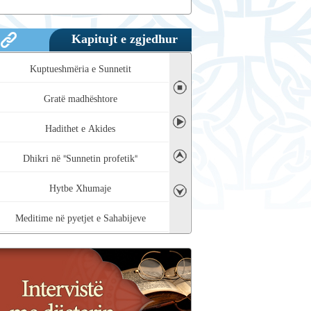
Kapitujt e zgjedhur
Kuptueshmëria e Sunnetit
◼
Gratë madhështore
➤
Hadithet e Akides
➤
Dhikri në "Sunnetin profetik"
Hytbe Xhumaje
➤
Meditime në pyetjet e Sahabijeve
Pozita e "Sunnetit profetik"