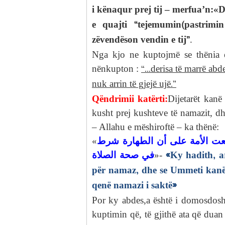
i kënaqur prej tij – merfua’n:
«D
e quajti “tejemumin(pastrimi
zëvendëson vendin e tij”
.
Nga kjo ne kuptojmë se thënia e
“…derisa të marrë abde
nënkupton :
nuk arrin të gjejë ujë.”
Qëndrimii katërti:
Dijetarët kanë
kusht prej kushteve të namazit, d
– Allahu e mëshiroftë – ka thënë:
«
عت الأمة على أن الطهارة شرط
«Ky hadith, a
في صحة الصلاة
»-
për namaz, dhe se Ummeti kanë r
qenë namazi i saktë»
Por ky abdes,a është i domosdoshë
kuptimin që, të gjithë ata që duan 