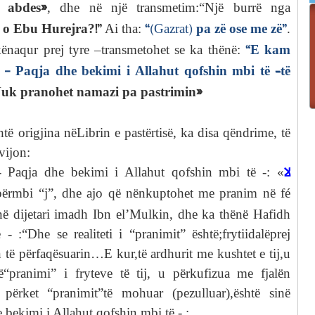
ë abdes»
, dhe në një transmetim:“Një burrë nga
, o Ebu Hurejra?!”
“
(Gazrat)
pa zë ose me zë”
Ai tha:
.
“E kam
ënaqur prej tyre –transmetohet se ka thënë:
 - Paqja dhe bekimi i Allahut qofshin mbi të –të
uk pranohet namazi pa pastrimin»
shtë origjina nëLibrin e pastërtisë, ka disa qëndrime, të
 vijon:
لا
 - Paqja dhe bekimi i Allahut qofshin mbi të -: «
ërmbi “j”, dhe ajo që nënkuptohet me pranim në fé
ënë dijetari imadh Ibn el’Mulkin, dhe ka thënë Hafidh
 :“Dhe se realiteti i “pranimit” është;frytiidalëprej
n të përfaqësuarin…E kur,të ardhurit me kushtet e tij,u
“pranimi” i fryteve të tij, u përkufizua me fjalën
përket “pranimit”të mohuar (pezulluar),është sinë
e bekimi i Allahut qofshin mbi të - :