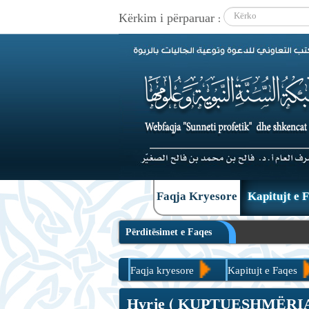
Kërkim i përparuar :
|
Faqja Kryesore
Kapitujt e 
Përditësimet e Faqes
Faqja kryesore
Kapitujt e Faqes
Hyrje ( KUPTUESHMËRIA E SUNNETIT
Hyrje ( KUPTUESHMËRI