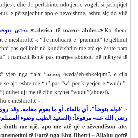
djes), dhe do përfshinte ndotjen e vogël, si jashqitjet
tur, e përzgjedhur apo e nevojshme, ashtu siç do vijë
حتى يتوضأ
«…derisa të marrë abdes…»
»-
.Ka thënë
t e mëshiroftë -: “Të mohuarit e “pranimit” të qëllimit
 është pas qëllimit në kundërshtim me atë që është para
mi” i namazit është pas marrjes abdesit, në mënyrë të
وضاءة
 vjen nga fjala: “
-weda’eh-shkëlqim”, e cila
e se ajo është me “u” pas “w” për kryerjen e “wudu”-
”) quhet uji me të cilin kryhet “wudu”(abdesi).
u e mëshiroftë - :
قوله يتوضأ"، أي بالماء، أو ما يقوم مقامه، وقد ر -
»
رضي الله عنه- مرفوعاً: (الصعيد الطيب وضوء المسلم»
”, dmth me ujë, apo me atë që e zëvendëson atë.
ransmetimi të Fortë nga Ebu Dherri – Allahu qoftë