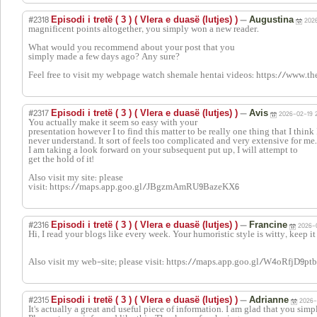
#2318
—
Episodi i tretë ( 3 ) ( Vlera e duasë (lutjes) )
Augustina
2026
magnificent points altogether, you simply won a new reader.
What would you recommend about your post that you
simply made a few days ago? Any sure?
Feel free to visit my webpage watch shemale hentai videos: https://www
#2317
—
Episodi i tretë ( 3 ) ( Vlera e duasë (lutjes) )
Avis
2026-02-19 2
You actually make it seem so easy with your
presentation however I to find this matter to be really one thing that I think
never understand. It sort of feels too complicated and very extensive for me.
I am taking a look forward on your subsequent put up, I will attempt to
get the hold of it!
Also visit my site: please
visit: https://maps.app.goo.gl/JBgzmAmRU9BazeKX6
#2316
—
Episodi i tretë ( 3 ) ( Vlera e duasë (lutjes) )
Francine
2026-
Hi, I read your blogs like every week. Your humoristic style is witty, keep it
Also visit my web-site; please visit: https://maps.app.goo.gl/W4oRfjD9p
#2315
—
Episodi i tretë ( 3 ) ( Vlera e duasë (lutjes) )
Adrianne
2026-
It's actually a great and useful piece of information. I am glad that you simp