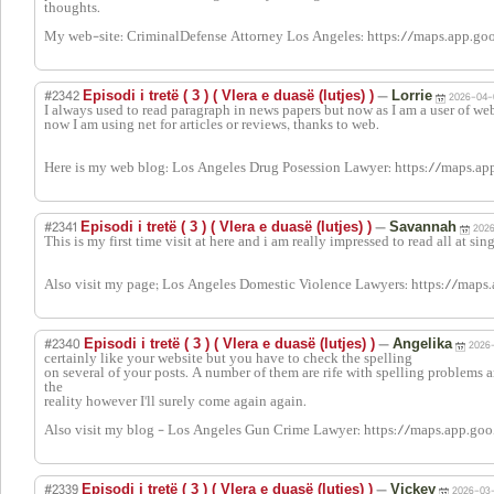
thoughts.
My web-site: CriminalDefense Attorney Los Angeles: https://maps.app.
#2342
—
Episodi i tretë ( 3 ) ( Vlera e duasë (lutjes) )
Lorrie
2026-04-0
I always used to read paragraph in news papers but now as I am a user of we
now I am using net for articles or reviews, thanks to web.
Here is my web blog: Los Angeles Drug Posession Lawyer: https://map
#2341
—
Episodi i tretë ( 3 ) ( Vlera e duasë (lutjes) )
Savannah
2026
This is my first time visit at here and i am really impressed to read all at sin
Also visit my page; Los Angeles Domestic Violence Lawyers: https://ma
#2340
—
Episodi i tretë ( 3 ) ( Vlera e duasë (lutjes) )
Angelika
2026-
certainly like your website but you have to check the spelling
on several of your posts. A number of them are rife with spelling problems an
the
reality however I'll surely come again again.
Also visit my blog - Los Angeles Gun Crime Lawyer: https://maps.app.
#2339
—
Episodi i tretë ( 3 ) ( Vlera e duasë (lutjes) )
Vickey
2026-03-