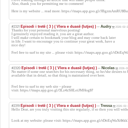
I love reading through an article that will make people think.
Also, thank you for permitting me to comment!
Here is my website ... read more: https://maps.app.goo.gl/JBgzmAmRU9B
#2321
—
Episodi i tretë ( 3 ) ( Vlera e duasë (lutjes) )
Audry
2026-02-2
Thanks for your personal marvelous posting!
I genuinely enjoyed reading it, you are a great author.
I will make certain to bookmark your blog and may come back later
in life. I want to encourage you to continue your great work, have a
nice day!
Feel free to surf to my site ... please visit: https://maps.app.goo.gl/rDttEq
#2320
—
Episodi i tretë ( 3 ) ( Vlera e duasë (lutjes) )
Nicolas
2026-02
No matter if some one searches for his necessary thing, so he/she desires to 
available that in detail, so that thing is maintained over here.
Feel free to surf to my web site - please
visit: https://maps.app.goo.gl/3Lz4zSHLeiJMHog97
#2319
—
Episodi i tretë ( 3 ) ( Vlera e duasë (lutjes) )
Tressa
2026-02-
Hello Dear, are you truly visiting this site regularly, if so then you will w
Look at my website: please visit: https://maps.app.goo.gl/rDttEqWaXt9tkk