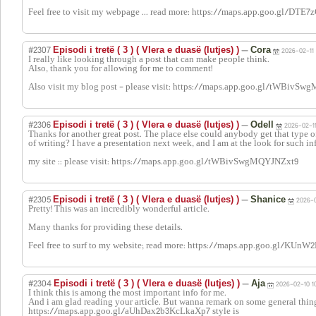
Feel free to visit my webpage ... read more: https://maps.app.goo.gl/DTE
#2307
—
Episodi i tretë ( 3 ) ( Vlera e duasë (lutjes) )
Cora
2026-02-11 
I really like looking through a post that can make people think.
Also, thank you for allowing for me to comment!
Also visit my blog post - please visit: https://maps.app.goo.gl/tWBivS
#2306
—
Episodi i tretë ( 3 ) ( Vlera e duasë (lutjes) )
Odell
2026-02-11
Thanks for another great post. The place else could anybody get that type 
of writing? I have a presentation next week, and I am at the look for such i
my site :: please visit: https://maps.app.goo.gl/tWBivSwgMQYJNZxt9
#2305
—
Episodi i tretë ( 3 ) ( Vlera e duasë (lutjes) )
Shanice
2026-0
Pretty! This was an incredibly wonderful article.
Many thanks for providing these details.
Feel free to surf to my website; read more: https://maps.app.goo.gl/KU
#2304
—
Episodi i tretë ( 3 ) ( Vlera e duasë (lutjes) )
Aja
2026-02-10 1
I think this is among the most important info for me.
And i am glad reading your article. But wanna remark on some general thing
https://maps.app.goo.gl/aUhDax2b3KcLkaXp7 style is