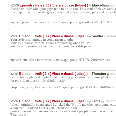
#2300
—
Episodi i tretë ( 3 ) ( Vlera e duasë (lutjes) )
Marcella
2026-
Everyone loves what you guys tend to be up too. This kind of clever work 
Keep up the terrific works guys I've added you guys to my personal blogroll
my web page ... read more: https://maps.app.goo.gl/ouiFeYG35yL7Ci2j9
#2299
—
Episodi i tretë ( 3 ) ( Vlera e duasë (lutjes) )
Sandra
2026-02
Your style is so unique in comparison to other
folks I've read stuff from. Thanks for posting when you've
got the opportunity, Guess I will just book mark this page.
my web-site; click here: https://maps.app.goo.gl/DTE7zGstr96z8Mu6A
#2298
—
Episodi i tretë ( 3 ) ( Vlera e duasë (lutjes) )
Thorsten
2026-
I am actually pleased to glance at this blog posts which contains plenty of h
for providing these kinds of information.
Stop by my site; click here: https://maps.app.goo.gl/DTE7zGstr96z8Mu6A
#2297
—
Episodi i tretë ( 3 ) ( Vlera e duasë (lutjes) )
Letha
2026-02-0
When I originally commented I clicked the "Notify me when new comments
a comment is added I get several emails with the
same comment. Is there any way you can remove people from that service?
Thanks a lot!