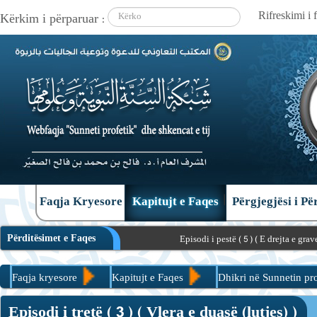
Kërkim i përparuar :
|
|
Faqja Kryesore
Kapitujt e Faqes
Përgjegjësi i P
Përditësimet e Faqes
Episodi i pestë ( 5 ) ( E drejta e grave në kërkimin 
Faqja kryesore
Kapitujt e Faqes
Dhikri në Sunnetin pro
Episodi i tretë ( 3 ) ( Vlera e duasë (lutjes) )
Episodi i tretë ( 3 ) ( Vlera e duasë (lutjes) )