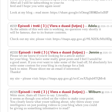
After all I will be subscribing to your rss
feed and I hope you write again soon!
Look at my blog :: read more: https://share.google/zOmsgOB982selxBIP
#2331
—
Episodi i tretë ( 3 ) ( Vlera e duasë (lutjes) )
Adela
2026-03-09
As the admin of this web site is working, no question very shortly it
will be famous, due to its feature contents.
Check out my site; please visit: https://maps.app.goo.gl/11LN23XcMfzHD
#2330
—
Episodi i tretë ( 3 ) ( Vlera e duasë (lutjes) )
Jennie
2026-03-
Please let me know if you're looking for a article author
for your blog. You have some really great posts and I feel I would be
a good asset. If you ever want to take some of the load off, I'd absolutely lo
write some content for your blog in exchange for a link
back to mine. Please shoot me an email if interested.
Thanks!
my site - please visit: https://maps.app.goo.gl/sviCswXXqbd4TQMv6
#2329
—
Episodi i tretë ( 3 ) ( Vlera e duasë (lutjes) )
Wilburn
2026-0
Write more, thats all I have to say. Literally,
it seems as though you relied on the video to make your point.
You clearly know what youre talking about, why throw away your
intelligence on just posting videos to your blog when you could
be giving us something informative to read?