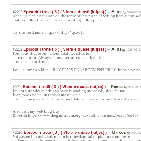
#2283
—
Episodi i tretë ( 3 ) ( Vlera e duasë (lutjes) )
Elliot
2026-02-0
Ahaa, its nice discussion on the topic of this piece of writing here at this we
that, so at this time me also commenting at this place.
my site: read more: https://bit.ly/4qc5xTp
#2282
—
Episodi i tretë ( 3 ) ( Vlera e duasë (lutjes) )
Alina
2026-02-02
Porn is available on various adult websites for
entertainment. Always choose secure content hubs for a
protected experience.
Look at my web blog :: BUY PENIS ENLARGEMENT PILLS: https://www.
#2281
—
Episodi i tretë ( 3 ) ( Vlera e duasë (lutjes) )
Renee
2026-02-0
I'm not sure why but this website is loading incredibly slow for me.
Is anyone else having this issue or is it a
problem on my end? I'll check back later and see if the problem still exists.
Also visit my web blog Buy
Rivotril: https://www.thegameroom.org/de/online-casinos/bonus/code/
#2280
—
Episodi i tretë ( 3 ) ( Vlera e duasë (lutjes) )
Marcos
2026-02
Volwassen inhoud vinden door betrouwbare adult platforms online te