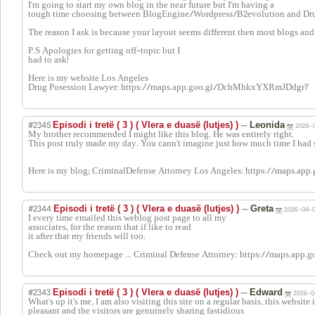
I'm going to start my own blog in the near future but I'm having a
tough time choosing between BlogEngine/Wordpress/B2evolution and Dru
The reason I ask is because your layout seems different then most blogs an
P.S Apologies for getting off-topic but I
had to ask!
Here is my website Los Angeles
Drug Posession Lawyer: https://maps.app.goo.gl/DchMhkxYXRmJDdgr7
#2345
—
Episodi i tretë ( 3 ) ( Vlera e duasë (lutjes) )
Leonida
2026-0
My brother recommended I might like this blog. He was entirely right.
This post truly made my day. You cann't imagine just how much time I had s
Here is my blog; CriminalDefense Attorney Los Angeles: https://maps.
#2344
—
Episodi i tretë ( 3 ) ( Vlera e duasë (lutjes) )
Greta
2026-04-0
I every time emailed this weblog post page to all my
associates, for the reason that if like to read
it after that my friends will too.
Check out my homepage ... Criminal Defense Attorney: https://maps.app
#2343
—
Episodi i tretë ( 3 ) ( Vlera e duasë (lutjes) )
Edward
2026-0
What's up it's me, I am also visiting this site on a regular basis, this website
pleasant and the visitors are genuinely sharing fastidious