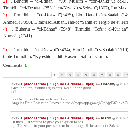
2)
. Buhariu – “el-Edhan” (799), Muslim – “edh-Dhikr ue ed-Dua
Tirmidhi “ed-Deawat”(3531), en-Nesai-“es-Sehwu”(1302), Ibn Maxh
3)
.Tirmidhiu – “ed-Deawat”(3475), Ebu Daudi -“es-Saalah”(1
Ahmedi (5/350).
E saktësoi Albani, shiko: “Sahih et-Tergib ue et-Ter
4)
. Buhariu – “el-Edhan” (5948), Tirmidhi “Tefsijr el-Kur’an
Ahmedi (2/341).
5)
. Tirmidhiu – “ed-Deawat”(3434), Ebu Daudi -“es-Saalah”(1516
thotë Tirmidhiu: “Ky është hadith Hasen – Sahih – Garijb.
Comments
1
2
3
4
5
6
7
8
9
1
#2357
—
Episodi i tretë ( 3 ) ( Vlera e duasë (lutjes) )
Dorothy
2026-0
Great delivery. Sound arguments. Keep up the good
effort.
Feel free to surf to my web-site: Los
Angeles Drug Posession Lawyer: https://maps.app.goo.gl/2pAjgF3QjnyM
#2356
—
Episodi i tretë ( 3 ) ( Vlera e duasë (lutjes) )
Mario
2026-04-0
Hi there just wanted to give you a quick heads
up. The words in your post seem to be running off the screen in Safari.