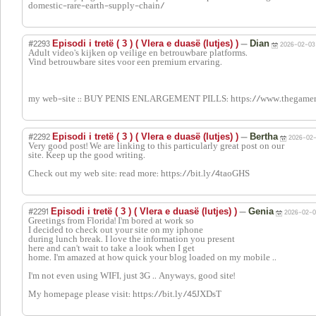
domestic-rare-earth-supply-chain/
#2293
—
Episodi i tretë ( 3 ) ( Vlera e duasë (lutjes) )
Dian
2026-02-03 
Adult video’s kijken op veilige en betrouwbare platforms.
Vind betrouwbare sites voor een premium ervaring.
my web-site :: BUY PENIS ENLARGEMENT PILLS: https://www.thegame
#2292
—
Episodi i tretë ( 3 ) ( Vlera e duasë (lutjes) )
Bertha
2026-02-
Very good post! We are linking to this particularly great post on our
site. Keep up the good writing.
Check out my web site: read more: https://bit.ly/4taoGHS
#2291
—
Episodi i tretë ( 3 ) ( Vlera e duasë (lutjes) )
Genia
2026-02-03
Greetings from Florida! I'm bored at work so
I decided to check out your site on my iphone
during lunch break. I love the information you present
here and can't wait to take a look when I get
home. I'm amazed at how quick your blog loaded on my mobile ..
I'm not even using WIFI, just 3G .. Anyways, good site!
My homepage please visit: https://bit.ly/45JXDsT