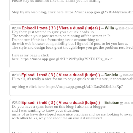
Please stay us informed like this. Thank you for sharing.
Stop by my web blog; click here: https://maps.app.goo.gl/YRi44fyxamuB
#2314
—
Episodi i tretë ( 3 ) ( Vlera e duasë (lutjes) )
Willa
2026-02-14 
Hey there just wanted to give you a quick heads up.
The words in your post seem to be running off the screen in Ie.
I'm not sure if this is a formatting issue or something to
do with web browser compatibility but I figured I'd post to let you know.
The style and design look great though! Hope you get the problem resolve
Here is my page :: click
here: https://maps.app.goo.gl/KUnW2Ey6kg7SXDL17?g_st=ic
#2313
—
Episodi i tretë ( 3 ) ( Vlera e duasë (lutjes) )
Daniela
2026-02
Hi to all, it's really a nice for me to pay a quick visit this site, it contains v
my blog :: click here: https://maps.app.goo.gl/aUhDax2b3KcLkaXp7
#2312
—
Episodi i tretë ( 3 ) ( Vlera e duasë (lutjes) )
Esteban
2026-0
Do you have a spam issue on this blog; I also am a blogger,
and I was wanting to know your situation;
many of us have developed some nice practices and we are looking to swap
with other folks, why not shoot me an email if interested.