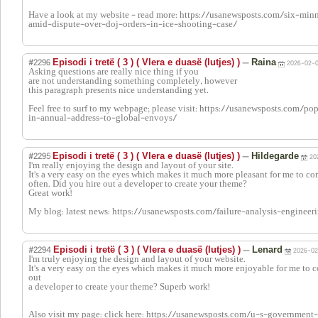
Have a look at my website - read more: https://usanewsposts.com/six-min
amid-dispute-over-doj-orders-in-ice-shooting-case/
#2296
—
Episodi i tretë ( 3 ) ( Vlera e duasë (lutjes) )
Raina
2026-02-0
Asking questions are really nice thing if you
are not understanding something completely, however
this paragraph presents nice understanding yet.
Feel free to surf to my webpage; please visit: https://usanewsposts.com/
in-annual-address-to-global-envoys/
#2295
—
Episodi i tretë ( 3 ) ( Vlera e duasë (lutjes) )
Hildegarde
20
I'm really enjoying the design and layout of your site.
It's a very easy on the eyes which makes it much more pleasant for me to co
often. Did you hire out a developer to create your theme?
Great work!
My blog: latest news: https://usanewsposts.com/failure-analysis-engineer
#2294
—
Episodi i tretë ( 3 ) ( Vlera e duasë (lutjes) )
Lenard
2026-02
I'm truly enjoying the design and layout of your website.
It's a very easy on the eyes which makes it much more enjoyable for me to c
out
a developer to create your theme? Superb work!
Also visit my page: click here: https://usanewsposts.com/u-s-government