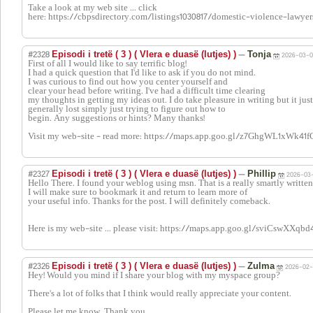
Take a look at my web site ... click
here: https://cbpsdirectory.com/listings1030817/domestic-violence-lawyer
#2328
—
Episodi i tretë ( 3 ) ( Vlera e duasë (lutjes) )
Tonja
2026-03-0
First of all I would like to say terrific blog!
I had a quick question that I'd like to ask if you do not mind.
I was curious to find out how you center yourself and
clear your head before writing. I've had a difficult time clearing
my thoughts in getting my ideas out. I do take pleasure in writing but it just 
generally lost simply just trying to figure out how to
begin. Any suggestions or hints? Many thanks!
Visit my web-site - read more: https://maps.app.goo.gl/z7GhgWL1xWk41f
#2327
—
Episodi i tretë ( 3 ) ( Vlera e duasë (lutjes) )
Phillip
2026-03-
Hello There. I found your weblog using msn. That is a really smartly written 
I will make sure to bookmark it and return to learn more of
your useful info. Thanks for the post. I will definitely comeback.
Here is my web-site ... please visit: https://maps.app.goo.gl/sviCswXXq
#2326
—
Episodi i tretë ( 3 ) ( Vlera e duasë (lutjes) )
Zulma
2026-02-
Hey! Would you mind if I share your blog with my myspace group?
There's a lot of folks that I think would really appreciate your content.
Please let me know. Thank you