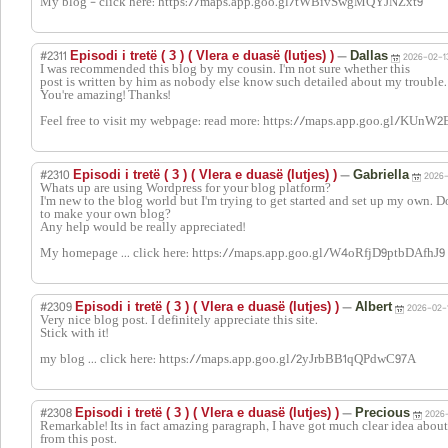
My blog - click here: https://maps.app.goo.gl/tWBivSwgMQYJNZxt9
#2311
—
Episodi i tretë ( 3 ) ( Vlera e duasë (lutjes) )
Dallas
2026-02-1
I was recommended this blog by my cousin. I'm not sure whether this
post is written by him as nobody else know such detailed about my trouble.
You're amazing! Thanks!
Feel free to visit my webpage: read more: https://maps.app.goo.gl/KUn
#2310
—
Episodi i tretë ( 3 ) ( Vlera e duasë (lutjes) )
Gabriella
2026-
Whats up are using Wordpress for your blog platform?
I'm new to the blog world but I'm trying to get started and set up my own.
to make your own blog?
Any help would be really appreciated!
My homepage ... click here: https://maps.app.goo.gl/W4oRfjD9ptbDAfhJ9
#2309
—
Episodi i tretë ( 3 ) ( Vlera e duasë (lutjes) )
Albert
2026-02-1
Very nice blog post. I definitely appreciate this site.
Stick with it!
my blog ... click here: https://maps.app.goo.gl/2yJrbBB1qQPdwC97A
#2308
—
Episodi i tretë ( 3 ) ( Vlera e duasë (lutjes) )
Precious
2026-
Remarkable! Its in fact amazing paragraph, I have got much clear idea about
from this post.