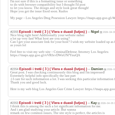
I'm not sure if this is a formatting issue or something
to do with browser compatibility but I thought I'd post
to let you know. The design and style look great though!
Hope you get the issue fixed soon. Kudos
My page - Los Angeles Drug Posession Lawyer: https://maps.app.goo.gl
#2355
—
Episodi i tretë ( 3 ) ( Vlera e duasë (lutjes) )
Nigel
2026-04-05
Nice blog right here! Additionally your website rather
a lot up very fast! What host are you using?
Can I get your associate link for your host? I wish my website loaded up as 
as yours lol
Feel free to visit my web-site - CriminalDefense Attorney Los Angeles:
https://maps.app.goo.gl/eVRfxvDWnUN7YnuQA
#2354
—
Episodi i tretë ( 3 ) ( Vlera e duasë (lutjes) )
Damien
2026-0
Great post. I was checking continuously this blog and I'm impressed!
Extremely helpful info specifically the last part
:) I care for such information a lot. I was seeking this particular information 
Thank you and good luck.
Here is my web blog Los Angeles Gun Crime Lawyer: https://maps.app
#2353
—
Episodi i tretë ( 3 ) ( Vlera e duasë (lutjes) )
Kay
2026-04-05 
I think this is among the such a lot significant information for me.
And i am glad studying your article. But wanna
remark on few common issues, The site style is perfect, the articles is