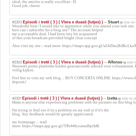
ideal, the articles is really excellent : D.
Good job, cheers
#2303
—
Episodi i tretë ( 3 ) ( Vlera e duasë (lutjes) )
Stuart
2026-02-
Wonderful beat ! I would like to apprentice while you amend your web site,
how can i subscribe for a blog site? The account helped
me a acceptable deal. I had been tiny bit acquainted
of this your broadcast provided bright clear concept
Also visit my site :: read more: https://maps.app.goo.gl/aUhDax2b3KcLka
#2302
—
Episodi i tretë ( 3 ) ( Vlera e duasë (lutjes) )
Alfonso
2026-0
Nieuwste porno platforms bieden geavanceerde inhoud voor volwassenen. Ki
veilig kijken.
Feel free to visit my web blog ... BUY CONCERTA ONLINE: https://www.
deposit/
#2301
—
Episodi i tretë ( 3 ) ( Vlera e duasë (lutjes) )
Izetta
2026-02-08
Hmm is anyone else experiencing problems with the pictures on this blog l
I'm trying to find out if its a problem on my end or if it's the
blog. Any feedback would be greatly appreciated.
my homepage ... read
more: https://maps.app.goo.gl/YRi44fyxamuBpr3d6