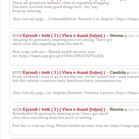
These are genuinely fantastic ideas in regarding blogging.
You have touched some good things here. Any way
keep up wrinting.
Also visit my page ... CriminalDefense Attorney Los Angeles: https://
#2338
—
Episodi i tretë ( 3 ) ( Vlera e duasë (lutjes) )
Verona
2026-03-
Amazing! Its genuinely amazing piece of writing, I have got
much clear idea regarding from this article.
Here is my web site - Mental health attorney near
me: https://maps.app.goo.gl/eVRfxvDWnUN7YnuQA
#2337
—
Episodi i tretë ( 3 ) ( Vlera e duasë (lutjes) )
Candida
2026-
Every weekend i used to go to see this site, for the reason that i want enjoy
this this website conations truly fastidious funny information too.
Also visit my page; Los Angeles Domestic Violence Lawyers: https://
#2336
—
Episodi i tretë ( 3 ) ( Vlera e duasë (lutjes) )
Ronnie
2026-03
Remarkable! Its genuinely amazing post, I have got much
clear idea concerning from this piece of writing.
Feel free to visit my blog: Mental health attorney near me: https://maps