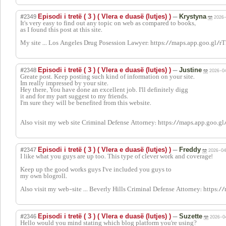
#2349
—
Episodi i tretë ( 3 ) ( Vlera e duasë (lutjes) )
Krystyna
2026-
It's very easy to find out any topic on web as compared to books,
as I found this post at this site.
My site ... Los Angeles Drug Posession Lawyer: https://maps.app.goo.gl
#2348
—
Episodi i tretë ( 3 ) ( Vlera e duasë (lutjes) )
Justine
2026-04
Greate post. Keep posting such kind of information on your site.
Im really impressed by your site.
Hey there, You have done an excellent job. I'll definitely digg
it and for my part suggest to my friends.
I'm sure they will be benefited from this website.
Also visit my web site Criminal Defense Attorney: https://maps.app.g
#2347
—
Episodi i tretë ( 3 ) ( Vlera e duasë (lutjes) )
Freddy
2026-04
I like what you guys are up too. This type of clever work and coverage!
Keep up the good works guys I've included you guys to
my own blogroll.
Also visit my web-site ... Beverly Hills Criminal Defense Attorney: htt
#2346
—
Episodi i tretë ( 3 ) ( Vlera e duasë (lutjes) )
Suzette
2026-04
Hello would you mind stating which blog platform you're using?