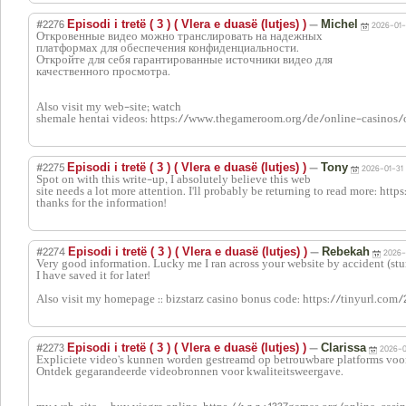
#2276
—
Episodi i tretë ( 3 ) ( Vlera e duasë (lutjes) )
Michel
2026-01-
Откровенные видео можно транслировать на надежных
платформах для обеспечения конфиденциальности.
Откройте для себя гарантированные источники видео для
качественного просмотра.
Also visit my web-site; watch
shemale hentai videos: https://www.thegameroom.org/de/online-casinos/
#2275
—
Episodi i tretë ( 3 ) ( Vlera e duasë (lutjes) )
Tony
2026-01-31 
Spot on with this write-up, I absolutely believe this web
site needs a lot more attention. I'll probably be returning to read more:
thanks for the information!
#2274
—
Episodi i tretë ( 3 ) ( Vlera e duasë (lutjes) )
Rebekah
2026-
Very good information. Lucky me I ran across your website by accident (st
I have saved it for later!
Also visit my homepage :: bizstarz casino bonus code: https://tinyurl.com
#2273
—
Episodi i tretë ( 3 ) ( Vlera e duasë (lutjes) )
Clarissa
2026-0
Expliciete video’s kunnen worden gestreamd op betrouwbare platforms voor
Ontdek gegarandeerde videobronnen voor kwaliteitsweergave.