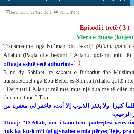
Pubblicato: 09 Tetor 2015
Visite: 21045
Episodi i tret
ë ( 3 )
Vlera e duasë (lutjes)
(Allahu qoftë i k
Transmetohet nga Nu
’man bin Beshijr
Allahut (Paqja dhe bekimi i Allahut qofshin mbi të) 
(1)
«Duaja është vetë adhurimi»
E në dy Sahihët (të sakatat e Buhariut dhe Muslimit)
transmetohet nga Ebu Bekër es-Sidiku (Allahu qoftë i kënaq
i Dërguari i Allahut më mës mua një dua me të cilën d
shtëpinë time.” Tha:
«كثيرا، ولا يغفر الذنوب إلا أنت، فاغفر لي مغفرة من
ر الرحيم
Thuaj: “O Allah, unë i kam bërë padrejtësi vetes ti
nuk ka kush m’i fal gjynahet e mia përveç Teje, pra 