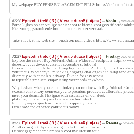
My webpage BUY PENIS ENLARGEMENT PILLS: https://archeomolise.it
#2268
—
Episodi i tretë ( 3 ) ( Vlera e duasë (lutjes) )
Veola
2026-01-2
Porno kijken op een veilige manier door te kiezen voor geverifieerde adult 
Kies voor gegarandeerde bronnen voor discreet vermaak.
Take a look at my web site :: watch top porn videos: https://www.euromixp
#2267
—
Episodi i tretë ( 3 ) ( Vlera e duasë (lutjes) )
Freda
2026-01-2
Explore the ease of Buy Adderall Online Without Prescription: https://ww
deposit/, your go-to source for accessible solutions!
Browse a modern platform offering high-quality Adderall, crafted to enhan
your focus. Whether you’re seeking ongoing challenges or aiming for clarity,
discreetly with complete privacy. Dive in for easy access
to reputable products, empowering your needs anywhere.
Why hesitate when you can optimize your routine with Buy Adderall Onlin
extensive inventory connects you to premium products at affordable prices, 
meet your demands. Navigate with assurance on our sleek
platform, updated frequently to ensure fresh stock.
No delays—just quick access to the support you need.
Order now and enhance your focus today!
#2266
—
Episodi i tretë ( 3 ) ( Vlera e duasë (lutjes) )
Renate
2026-01-
Adult is toegankelijk via veilige en betrouwbare websites.
Ontdek gegarandeerde bronnen voor kwaliteitsinhoud.