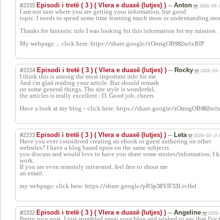
#2335
—
Episodi i tretë ( 3 ) ( Vlera e duasë (lutjes) )
Anton
2026-03-2
I am not sure where you are getting your information, but good
topic. I needs to spend some time learning much more or understanding mor
Thanks for fantastic info I was looking for this information for my mission.
My webpage ... click here: https://share.google/zOmsgOB982selxBIP
#2334
—
Episodi i tretë ( 3 ) ( Vlera e duasë (lutjes) )
Rocky
2026-03-
I think this is among the most important info for me.
And i'm glad reading your article. But should remark
on some general things, The site style is wonderful,
the articles is really excellent : D. Good job, cheers
Have a look at my blog - click here: https://share.google/zOmsgOB982sel
#2333
—
Episodi i tretë ( 3 ) ( Vlera e duasë (lutjes) )
Leta
2026-03-21 
Have you ever considered creating an ebook or guest authoring on other
websites? I have a blog based upon on the same subjects
you discuss and would love to have you share some stories/information. I 
work.
If you are even remotely interested, feel free to shoot me
an email.
my webpage: click here: https://share.google/pR5p38YIF33Ltvlbd
#2332
—
Episodi i tretë ( 3 ) ( Vlera e duasë (lutjes) )
Angeline
2026-
Pretty nice post. I just stumbled upon your blog and wished to say that I've