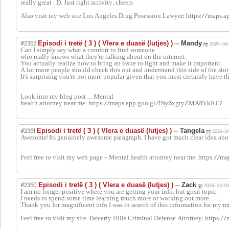
really great : D. Just right activity, cheers
Also visit my web site Los Angeles Drug Posession Lawyer: https://map
#2352
—
Episodi i tretë ( 3 ) ( Vlera e duasë (lutjes) )
Mandy
2026-04-
Can I simply say what a comfort to find someone
who really knows what they're talking about on the internet.
You actually realize how to bring an issue to light and make it important.
A lot more people should check this out and understand this side of the stor
It's surprising you're not more popular given that you most certainly have th
Look into my blog post ... Mental
health attorney near me: https://maps.app.goo.gl/1Ny5xgryZMA8VkRE7
#2351
—
Episodi i tretë ( 3 ) ( Vlera e duasë (lutjes) )
Tangela
2026-04
Awesome! Its genuinely awesome paragraph, I have got much clear idea abou
Feel free to visit my web page - Mental health attorney near me: https
#2350
—
Episodi i tretë ( 3 ) ( Vlera e duasë (lutjes) )
Zack
2026-04-03
I am no longer positive where you are getting your info, but great topic.
I needs to spend some time learning much more or working out more.
Thank you for magnificent info I was in search of this information for my m
Feel free to visit my site: Beverly Hills Criminal Defense Attorney: h