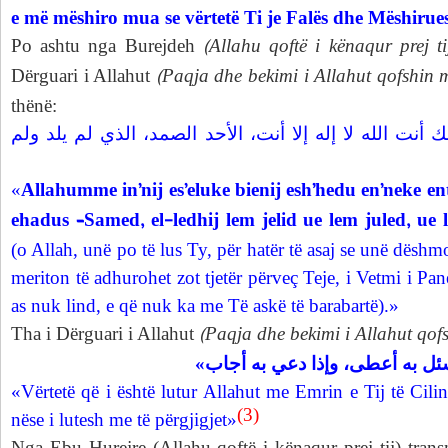
e më mëshiro mua se vërtetë Ti je Falës dhe Mëshirue
(Allahu qoftë i kënaqur prej ti
Po ashtu nga Burejdeh
(Paqja dhe bekimi i Allahut qofshin m
Dërguari i Allahut
thënë:
«أنت الله لا إله إلا أنت، الأحد الصمد، الذي لم يلد ولم
Allahumme in’nij es’eluke bienij esh’hedu en’neke ente
«
ehadus –Samed, el-ledhij lem jelid ue lem juled, u
(o Allah, unë po të lus Ty, për hatër të asaj se unë dëshm
meriton të adhurohet zot tjetër përveç Teje, i Vetmi i Pan
as nuk lind, e që nuk ka me Të askë të barabartë).»
(Paqja dhe bekimi i Allahut qofs
Tha i Dërguari i Allahut
«سئل به أعطى، وإذا دعي به أجاب
«Vërtetë që i është lutur Allahut me Emrin e Tij të Cilin
(3)
nëse i lutesh me të përgjigjet»
Nga Ebu Hurejre (Allahu qoftë i kënaqur prej tij) tran