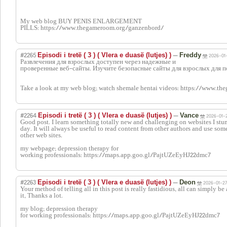
My web blog BUY PENIS ENLARGEMENT
PILLS: https://www.thegameroom.org/ganzenbord/
#2265
—
Episodi i tretë ( 3 ) ( Vlera e duasë (lutjes) )
Freddy
2026-01-
Развлечения для взрослых доступен через надежные и
проверенные веб-сайты. Изучите безопасные сайты для взрослых для п
Take a look at my web blog; watch shemale hentai videos: https://www.t
#2264
—
Episodi i tretë ( 3 ) ( Vlera e duasë (lutjes) )
Vance
2026-01-2
Good post. I learn something totally new and challenging on websites I st
day. It will always be useful to read content from other authors and use so
other web sites.
my webpage; depression therapy for
working professionals: https://maps.app.goo.gl/PajtUZeEyHJ22dmc7
#2263
—
Episodi i tretë ( 3 ) ( Vlera e duasë (lutjes) )
Deon
2026-01-27
Your method of telling all in this post is really fastidious, all can simply be
it, Thanks a lot.
my blog; depression therapy
for working professionals: https://maps.app.goo.gl/PajtUZeEyHJ22dmc7