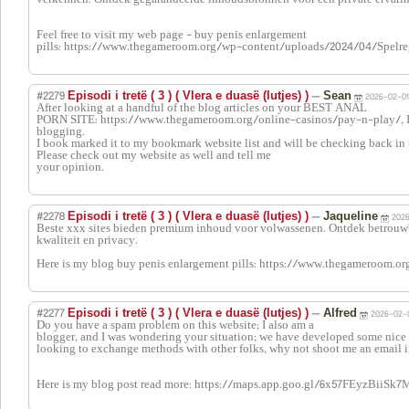
verkennen. Ontdek gegarandeerde inhoudsbronnen voor een private ervarin
Feel free to visit my web page - buy penis enlargement
pills: https://www.thegameroom.org/wp-content/uploads/2024/04/Spelre
#2279
—
Episodi i tretë ( 3 ) ( Vlera e duasë (lutjes) )
Sean
2026-02-01 
After looking at a handful of the blog articles on your BEST ANAL
PORN SITE: https://www.thegameroom.org/online-casinos/pay-n-play/, I 
blogging.
I book marked it to my bookmark website list and will be checking back in t
Please check out my website as well and tell me
your opinion.
#2278
—
Episodi i tretë ( 3 ) ( Vlera e duasë (lutjes) )
Jaqueline
2026
Beste xxx sites bieden premium inhoud voor volwassenen. Ontdek betrouw
kwaliteit en privacy.
Here is my blog buy penis enlargement pills: https://www.thegameroom.o
#2277
—
Episodi i tretë ( 3 ) ( Vlera e duasë (lutjes) )
Alfred
2026-02-0
Do you have a spam problem on this website; I also am a
blogger, and I was wondering your situation; we have developed some nice
looking to exchange methods with other folks, why not shoot me an email if
Here is my blog post read more: https://maps.app.goo.gl/6x57FEyzBiiSk7