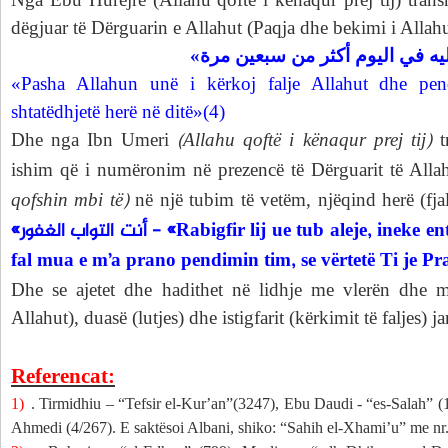
dëgjuar të Dërguarin e Allahut (Paqja dhe bekimi i Allah
«إليه في اليوم أكثر من سبعين مرة
«Pasha Allahun unë i kërkoj falje Allahut dhe p
shtatëdhjetë herë në ditë»(4)
(Allahu qoftë i kënaqur prej tij)
Dhe nga Ibn Umeri
t
ishim që i numëronim në prezencë të Dërguarit të All
qofshin mbi të)
në një tubim të vetëm, njëqind herë (fja
أنت التواب الغفور»
- «Rabigfir lij ue tub aleje, ineke 
fal mua e m’a prano pendimin tim, se vërtetë Ti je Pr
Dhe se ajetet dhe hadithet në lidhje me vlerën dhe mi
Allahut), duasë (lutjes) dhe istigfarit (kërkimit të faljes) 
Referencat:
1)
. Tirmidhiu – “Tefsir el-Kur
’an”(3247), Ebu Daudi - “es-Salah” 
Ahmedi (4/267). E saktësoi Albani, shiko: “Sahih el-Xhami’u” me nr