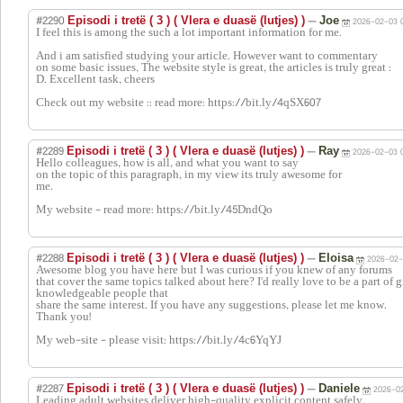
#2290
—
Episodi i tretë ( 3 ) ( Vlera e duasë (lutjes) )
Joe
2026-02-03 
I feel this is among the such a lot important information for me.
And i am satisfied studying your article. However want to commentary
on some basic issues, The website style is great, the articles is truly great :
D. Excellent task, cheers
Check out my website :: read more: https://bit.ly/4qSX607
#2289
—
Episodi i tretë ( 3 ) ( Vlera e duasë (lutjes) )
Ray
2026-02-03 
Hello colleagues, how is all, and what you want to say
on the topic of this paragraph, in my view its truly awesome for
me.
My website - read more: https://bit.ly/45DndQo
#2288
—
Episodi i tretë ( 3 ) ( Vlera e duasë (lutjes) )
Eloisa
2026-02-
Awesome blog you have here but I was curious if you knew of any forums
that cover the same topics talked about here? I'd really love to be a part of
knowledgeable people that
share the same interest. If you have any suggestions, please let me know.
Thank you!
My web-site - please visit: https://bit.ly/4c6YqYJ
#2287
—
Episodi i tretë ( 3 ) ( Vlera e duasë (lutjes) )
Daniele
2026-02
Leading adult websites deliver high-quality explicit content safely.