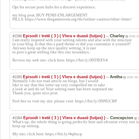
Opt for secure porn hubs for a discreet experience.
my blog post; BUY PENIS ENLARGEMENT
PILLS: https://www.thegameroom.org/de/online-casinos/ohne-limit/
#2286
—
Episodi i tretë ( 3 ) ( Vlera e duasë (lutjes) )
Charley
2026-0
I am really inspired with your writing talents and also with the structure
in your blog. Is that this a paid theme or did you customize it yourself?
Anyway keep up the nice quality writing, it is rare
to peer a great weblog like this one nowadays..
Review my web site: click here: https://bit.ly/3NTBXV4
#2285
—
Episodi i tretë ( 3 ) ( Vlera e duasë (lutjes) )
Aretha
2026-02-
Normally I do not read article on blogs, but I would
like to say that this write-up very compelled me to take
a look at and do so! Your writing taste has been surprised me.
Thank you, quite nice post.
Feel free to visit my site: please visit: https://bit.ly/3NNUCBP
#2284
—
Episodi i tretë ( 3 ) ( Vlera e duasë (lutjes) )
Concepcion
What's up, the whole thing is going perfectly here and ofcourse every one is s
keep up writing.
My site; click here: https://bit.ly/4qftucp